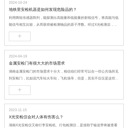
2024-10-24
难保证在正常水平，不过即使这样，安检门对人的影响，也远远小于手机
地铁里安检机器是如何发现危险品的？
之类的电器对咱们的辐射影响，主要是因为安检门发射的电磁场主要为
利用两组传感器阵列，能探测出高能量和低能量的射线信号，将高能与低
6.8~8KHZ之间的磁场，一般磁场在MHZ以下对人体的危害是很小的.所以
能信号相互比较，从而获得被检测物品的原子序数。经过X光检测后，行
能够说，经过安检门不会对孕妈妈产生大的影响，即使每天经过上百次，
李内的物品会在显示器中显示出大致的形状，并显示成黄色、绿色、黑色
一个星期所受到的辐射，也只相当用手机打了个电话。
+
等（具体区分如下图所示）。安全检查人员就能从荧光屏上发现出行李中
是否存在违禁品的带入。另外，还可以通过电子仪器，把投射过某种强度
的X射线信号变成电信号，用报警器来报警。由于电子元器件可能会对X
2024-04-19
射线产生干扰，所以安检时经常会要求将笔记本电脑等物品拿出。
金属安检门有很大大的市场需求
湖南金属安检门的市场需求十分大，相信咱们经常可以在一些公共场所见
到安检门，比如说汽车站火车站，飞机场等，但是，其实不仅仅是这些公
共场所，许多企业也是需求安检门的例如一些出产型企业，他们的出产质
+
料中会有贵金属，比如铜或者镍等，这些贵金属的价格十分高，在一些电
子企业，电线电缆企业中都有十分大的作用，而这就使得一些居心不良的
职工有可能在出产的过程中趁机盗窃这些贵金属。假如这种现象一再产
2023-11-15
生，那将会给公司带来巨大的丢失，所以公司的车间也是需求装置安检门
X光安检仪会对人体有伤害么？
的，这样就可以检测出每天经过这安检门的职工是否有做一些居心不良盗
湖南X光安检仪又称行李安检机、行包检测仪，是借助于输送带将被查看
窃公司财产的事情。