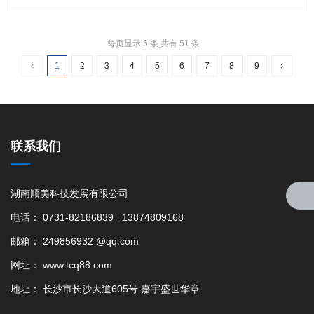
需要着重考虑安装湖南顺美手机信号屏蔽器的地方。这种地方一般包括：
活动中心、教室、操作、空旷广场等。
每页显示 6 条,共有 51 条
‹
1
2
3
4
5
6
7
8
9
›
联系我们
湖南顺美科技发展有限公司
电话： 0731-82186839 13874809168
邮箱： 249856932 @qq.com
网址： www.tcq88.com
地址： 长沙市长沙大道605号 嘉宇盛世华章