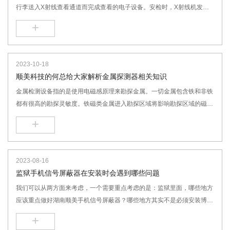
行李送入X射线查看通道而完成查看的电子设备。安检时，X射线机发出X
射线，X射线透过被检箱包后，在X射线探测箱上形成X射线透视图。
+
行李X光安检仪和医用X射线确诊仪相同，都要通过X光照耀被检测目
标获得其内部图画，但包裹安检仪的辐射剂量远小于医用X光设备，因为
2023-10-18
包裹安检的图画并不需要到达医疗确诊等级的分辨率。
顺美科技的何总给大家解析金属探测器相关知识
金属检测设备指的是使用电磁感原理来勘探金属。一切金属包含铁和非铁
都有很高的勘探灵敏度。铁磁类金属进入勘探区域将影响勘探区域的磁力
线散布，进而影响了固定范围的磁通。非铁磁类金属进入勘探区域将发生
+
涡流效应，也会使勘探区域的磁场散布发生变化。
2023-08-16
监狱手机信号屏蔽器在安装时会遇到哪些问题
我们可以从两方面来考虑，一个需要重点考虑的是：监狱里面，哪些地方
应该重点做好湖南顺美手机信号屏蔽器？哪些地方其实不是必须安装博创
时空手机信号屏蔽器的？其实在监狱里，服刑的犯人，在公共场所和人群
+
聚集的地方，是不可能使用手机与外界联系的，所以这样的地方，就不是