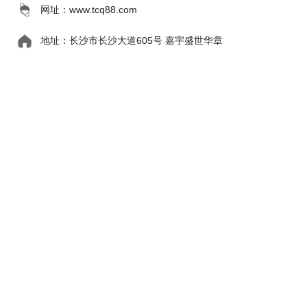
网址：www.tcq88.com
地址：长沙市长沙大道605号 嘉宇盛世华章